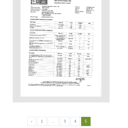
‹
1
…
3
4
5