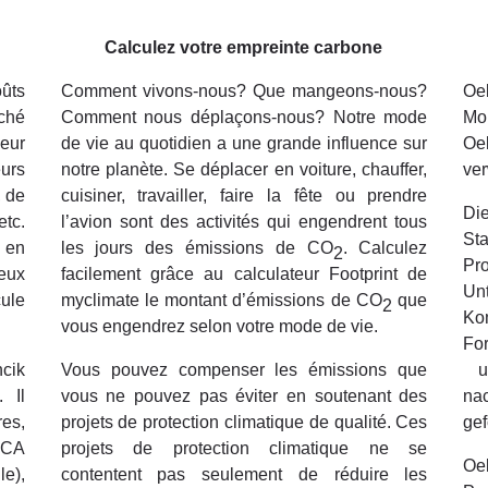
Calculez votre empreinte carbone
oûts
Comment vivons-nous? Que mangeons-nous?
Oe
rché
Comment nous déplaçons-nous? Notre mode
Mo
eur
de vie au quotidien a une grande influence sur
Oe
urs
notre planète. Se déplacer en voiture, chauffer,
ver
, de
cuisiner, travailler, faire la fête ou prendre
Di
etc.
l’avion sont des activités qui engendrent tous
St
 en
les jours des émissions de CO
. Calculez
2
Pr
ceux
facilement grâce au calculateur Footprint de
Un
cule
myclimate le montant d’émissions de CO
que
2
K
vous engendrez selon votre mode de vie.
Fo
ncik
Vous pouvez compenser les émissions que
u
 Il
vous ne pouvez pas éviter en soutenant des
na
es,
projets de protection climatique de qualité. Ces
gef
NCA
projets de protection climatique ne se
Oe
le),
contentent pas seulement de réduire les