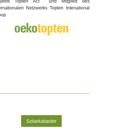
ojekts Topten Act
und Mitglied des
ernationalen Netzwerks Topten Intenational
oup
Solarkataster