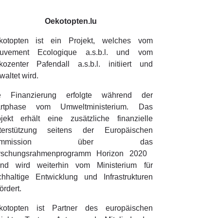
Oekotopten.lu
kotopten ist ein Projekt, welches vom
uvement Ecologique a.s.b.l. und vom
kozenter Pafendall a.s.b.l. initiiert und
waltet wird.
e Finanzierung erfolgte während der
artphase vom Umweltministerium. Das
ojekt erhält eine zusätzliche finanzielle
terstützung seitens der Europäischen
ommission über das
rschungsrahmenprogramm Horizon 2020
nd wird weiterhin vom Ministerium für
chhaltige Entwicklung und Infrastrukturen
ördert.
kotopten ist Partner des europäischen