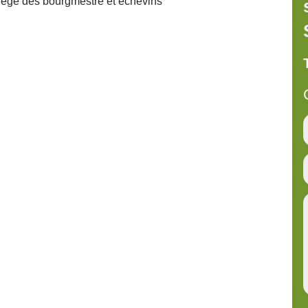
lège des bourgmestre et échevins