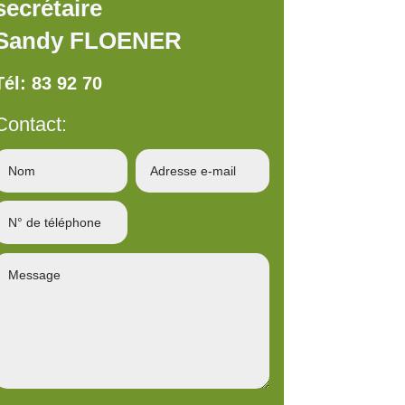
secrétaire
Sandy FLOENER
Tél: 83 92 70
Contact: