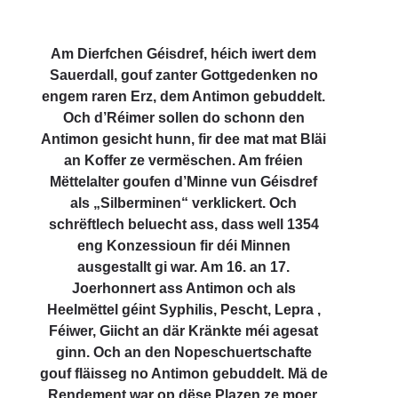
Am Dierfchen Géisdref, héich iwert dem
Sauerdall, gouf zanter Gottgedenken no
engem raren Erz, dem Antimon gebuddelt.
Och d’Réimer sollen do schonn den
Antimon gesicht hunn, fir dee mat mat Bläi
an Koffer ze vermëschen. Am fréien
Mëttelalter goufen d’Minne vun Géisdref
als „Silberminen“ verklickert. Och
schrëftlech beluecht ass, dass well 1354
eng Konzessioun fir déi Minnen
ausgestallt gi war. Am 16. an 17.
Joerhonnert ass Antimon och als
Heelmëttel géint Syphilis, Pescht, Lepra ,
Féiwer, Giicht an där Kränkte méi agesat
ginn. Och an den Nopeschuertschafte
gouf fläisseg no Antimon gebuddelt. Mä de
Rendement war op dëse Plazen ze moer,