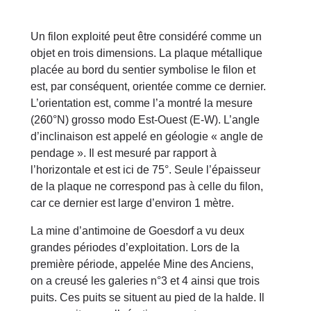
Un filon exploité peut être considéré comme un
objet en trois dimensions. La plaque métallique
placée au bord du sentier symbolise le filon et
est, par conséquent, orientée comme ce dernier.
L’orientation est, comme l’a montré la mesure
(260°N) grosso modo Est-Ouest (E-W). L’angle
d’inclinaison est appelé en géologie « angle de
pendage ». Il est mesuré par rapport à
l’horizontale et est ici de 75°. Seule l’épaisseur
de la plaque ne correspond pas à celle du filon,
car ce dernier est large d’environ 1 mètre.
La mine d’antimoine de Goesdorf a vu deux
grandes périodes d’exploitation. Lors de la
première période, appelée Mine des Anciens,
on a creusé les galeries n°3 et 4 ainsi que trois
puits. Ces puits se situent au pied de la halde. Il