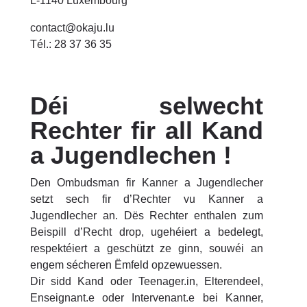
L-1140 Luxembourg
contact@okaju.lu
Tél.: 28 37 36 35
Déi selwecht
Rechter fir all Kand
a Jugendlechen !
Den Ombudsman fir Kanner a Jugendlecher
setzt sech fir d’Rechter vu Kanner a
Jugendlecher an. Dës Rechter enthalen zum
Beispill d’Recht drop, ugehéiert a bedelegt,
respektéiert a geschützt ze ginn, souwéi an
engem sécheren Ëmfeld opzewuessen.
Dir sidd Kand oder Teenager.in, Elterendeel,
Enseignant.e oder Intervenant.e bei Kanner,