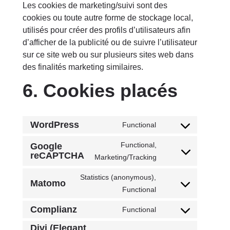
Les cookies de marketing/suivi sont des
cookies ou toute autre forme de stockage local,
utilisés pour créer des profils d’utilisateurs afin
d’afficher de la publicité ou de suivre l’utilisateur
sur ce site web ou sur plusieurs sites web dans
des finalités marketing similaires.
6. Cookies placés
WordPress
Functional
Consent
to
Functional,
Google
reCAPTCHA
service
Consent
Marketing/Tracking
wordpress
to
Statistics (anonymous),
service
Matomo
Consent
Functional
google-
to
recaptcha
Complianz
Functional
service
Consent
matomo
Divi (Elegant
to