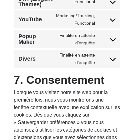
Functional
Themes)
Consent
service
to
complianz
Marketing/Tracking,
YouTube
service
Consent
Functional
divi-
to
(elegant-
Finalité en attente
Popup
service
Maker
themes)
Consent
d’enquête
youtube
to
Finalité en attente
service
Divers
Consent
d’enquête
popup-
to
maker
7. Consentement
service
divers
Lorsque vous visitez notre site web pour la
première fois, nous vous montrerons une
fenêtre contextuelle avec une explication sur les
cookies. Dès que vous cliquez sur
« Sauvergarder préférences » vous nous
autorisez à utiliser les catégories de cookies et
d’extensions que vous avez sélectionnés dans