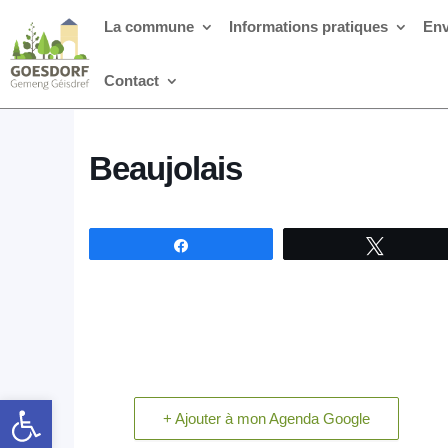
La commune
Informations pratiques
Env
Contact
Beaujolais
Partagez
Tweetez
Ouvrir la barre d’outils
+ Ajouter à mon Agenda Google