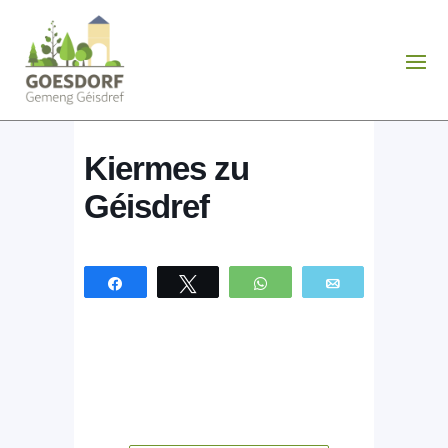
Kiermes zu
Géisdref
Partagez
Tweetez
WhatsApp
Email