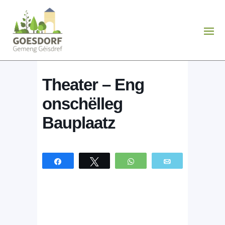
Theater – Eng
onschëlleg
Bauplaatz
Partagez
Tweetez
WhatsApp
Email