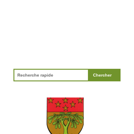
ëffentlechen Terrainen an der Gemeng
Géisdref verbueden. D'Verbuet...